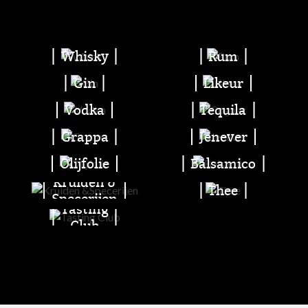
Whisky
Rum
Gin
Likeur
Vodka
Tequila
Grappa
Jenever
Olijfolie
Balsamico
Kruiden &
Thee
Specerijen
Tasting
Club