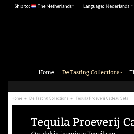
Ship to:
The Netherlands
Language:
Nederlands
Home
De Tasting Collections
T
Home
De Tasting Collections
Tequila Proeverij Cadeau Sets
Tequila Proeverij C
Ontdek je favoriete Tequila en