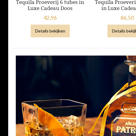
Tequila Proeverij 6 tubes in
Tequila Proeveri
Luxe Cadeau Doos
in Luxe Cade
42,96
86,50
Details bekijken
Details beki