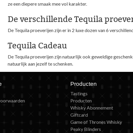
ze een diepere smaak mee vol karakter.
De verschillende Tequila proeve
De Tequila proeverijen zijn er in 2 luxe dozen van 6 verschille
Tequila Cadeau
De Tequila proeverijen zijn natuurlijk ook geweldige geschenk
natuurlijk aan jezelf te schenken.
e
Producten
Tastings
voorwaarden
Producten
Whisky Abonnement
Giftcard
Game of Thrones Whisky
Peaky Blinders