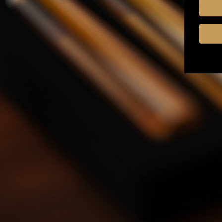
Klantenservice
Informati
Contact
Cookies
Veelgestelde vragen
Algemene 
Bestellen en Bezorging
Privacy
Verzending & Retourneren
Copyright
Sitemap
Disclaimer
Relatiegeschenken
Company
Moederdag Cadeau
Vacatures
Vaderdag Cadeau
Valentijnscadeau
Sinterklaascadeau
Kerstcadeau