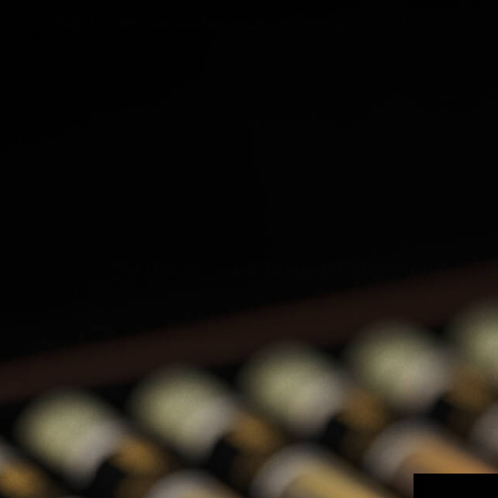
Ship to:
The Netherlands
Language:
Nederlands
Home
De Tasting Collections
T
Home
Chateau Montifaud - VSOP