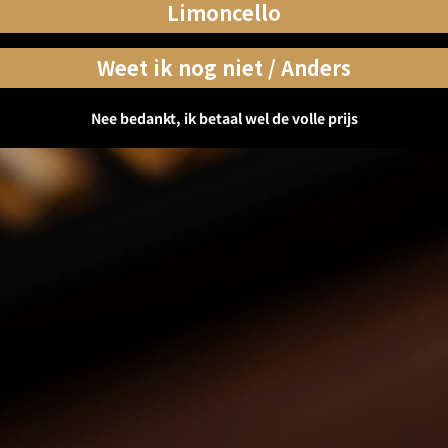
Limoncello
Weet ik nog niet / Anders
Nee bedankt, ik betaal wel de volle prijs
e
Producten
Tastings
voorwaarden
Producten
Whisky Abonnement
Giftcard
Game of Thrones Whisky
Peaky Blinders
Achtergrondinformatie