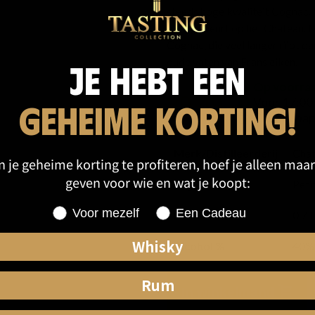
steeds hoge kwaliteit Cognac. V
alles gebeurt op het Chateau.
Cognac, die veel langer rijpt da
oude vaten van Frans eiken.
Je hebt een
Op voorra
39,49
Voor 17:00
geheime korting!
Cadeaupapi
Merk/Distilleerderij
Chat
 je geheime korting te profiteren, hoef je alleen maar
geven voor wie en wat je koopt:
Region
Peti
Shopping for
Voor mezelf
Een Cadeau
Inhoud
0.7 L
Whisky
Alcohol %
40%
Rum
In winkelmand