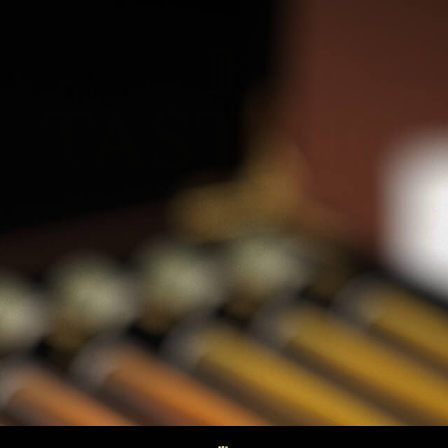
he Whisky Cabinet
Volledige Producten
Whisk
Chateau Monti
Augustin Vallet begon in 1866 
Petit Champagne. Nu, 150 jaar 