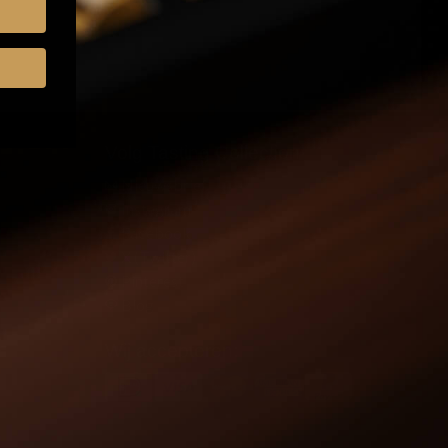
Volg Tasting Collection
Nieuwsbrief
Instagram
Facebook
X (Twitter)
Pinterest
Blog
Wij accepteren: