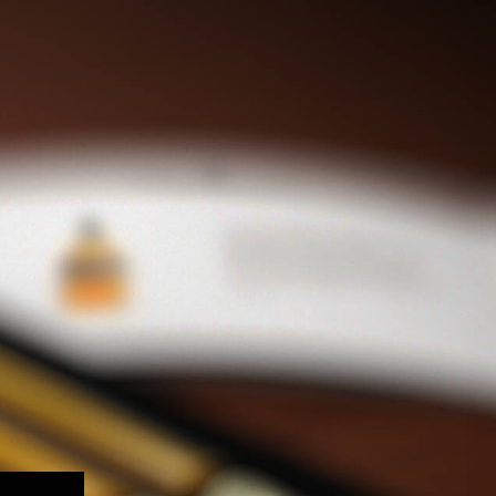
Blog
Contact
Mijn account
Inloggen
y Abonnement
Relatiegeschenken
faud - VSOP
zijn Cognacbedrijf in Jarnac Champagne, het hart van de
later, maakt de zesde generatie van Laurent Vallet nog