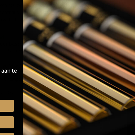
an het kweken van de druif tot het vullen van de flessen;
 Montifaud is een toonaangevende Petit Champagne
n wettelijk aangegeven. Deze is ruim 9 jaar oud en rijpte op
ad!
 uur besteld, vandaag nog verzonden
er & Persoonlijke boodschap bij afrekenen
eau Montifaud
 aan te
te Champagne
 / 70 CL
Aantal: